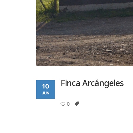
Finca Arcángeles
10
JUN
0