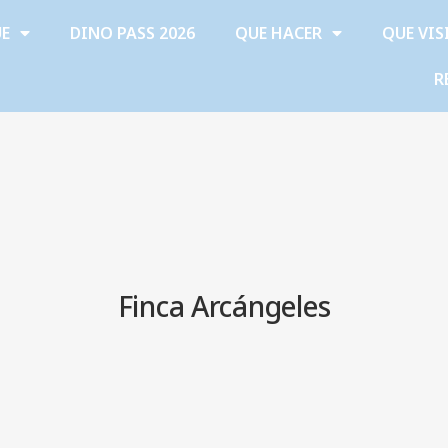
ÜE
DINO PASS 2026
QUE HACER
QUE VIS
R
Finca Arcángeles