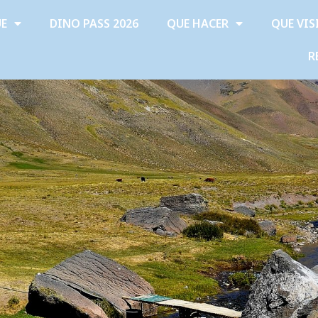
ÜE
DINO PASS 2026
QUE HACER
QUE VIS
R