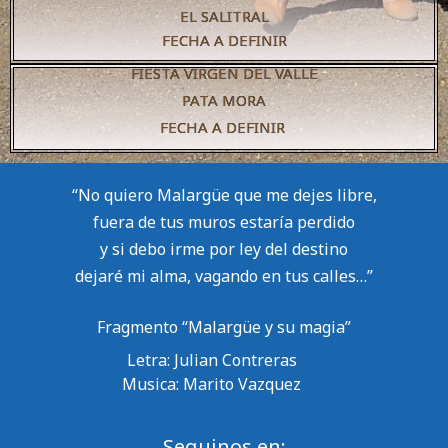
EL SALITRAL
FECHA A DEFINIR
FIESTA VIRGEN DEL VALLE
PATA MORA
FECHA A DEFINIR
“No quiero Malargüe que me dejes libre,
fuera de tus muros estaría perdido
y si debo irme por ley del destino
dejaré mi alma, vagando en tus calles…”
Fragmento “Malargüe y su magia”
Letra: Julian Contreras
Musica: Marito Vazquez
Seguinos en: